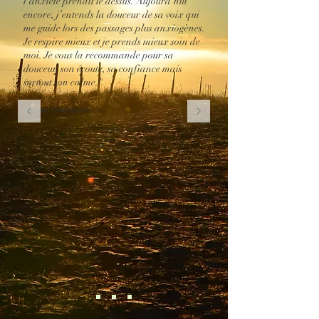
l’anxiété prenait le dessus. Aujourd’hui
encore, j’entends la douceur de sa voix qui
me guide lors des passages plus anxiogènes.
Je respire mieux et je prends mieux soin de
moi. Je vous la recommande pour sa
douceur, son écoute, sa confiance mais
surtout son calme."
Aurélie,
Ostéopathe