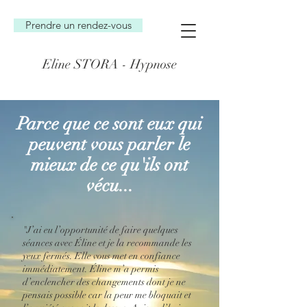
Prendre un rendez-vous
Eline STORA - Hypnose
Parce que
ce sont eux qui
peuvent vous parler le
mieux de ce qu'ils ont
vécu...
"J’ai eu l’opportunité de faire quelques
séances avec Éline et je la recommande les
yeux fermés. Elle vous met en confiance
immédiatement. Éline m’a permis
d’enclencher des changements dont je ne
pensais possible car la peur me bloquait et