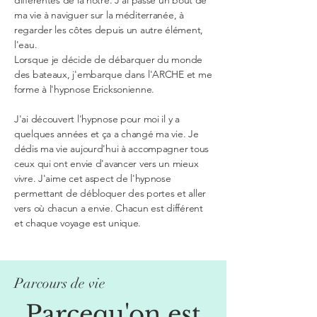
différentes de la notre. J'ai passé un bout de
ma vie à naviguer sur la
méditerranée
, à
regarder les côtes depuis un autre élément,
l'eau.
Lorsque je décide de débarquer du monde
des bateaux, j'embarque dans l'ARCHE et me
forme à l'hypnose Ericksonienne.
J'ai découvert l'hypnose pour moi il y a
quelques années et ça a changé ma vie. Je
dédis ma vie aujourd'hui à accompagner tous
ceux qui ont envie d'avancer vers un mieux
vivre. J'aime cet aspect de l'hypnose
permettant de débloquer des portes et aller
vers où chacun a envie. Chacun est différent
et chaque voyage est unique.
Parcours de vie
Parcequ'on est